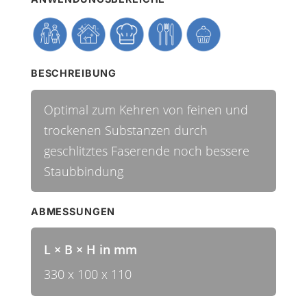
BESCHREIBUNG
Optimal zum Kehren von feinen und
trockenen Substanzen durch
geschlitztes Faserende noch bessere
Staubbindung
ABMESSUNGEN
L × B × H in mm
330 x 100 x 110