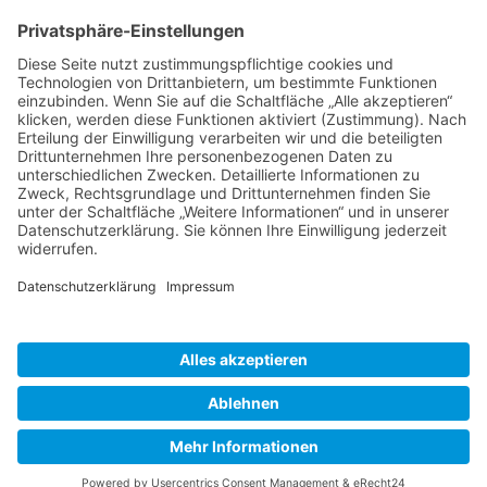
(+49) 08231 / 96 30 0

(+49) 08231 / 96 30 96

office@haugbuersten.de

Weitere Seiten
Hygienesortiment
Haushaltssortiment
Ansprechpartner
Jobs
haug® bürsten KG • 2026 |
Impressum
|
Datenschutz
|
AGB
|
Vertrag widerrufen