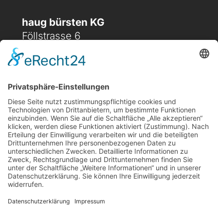
haug bürsten KG
Föllstrasse 6
D-86343 Königsbrunn
(+49) 08231 / 96 30 0

(+49) 08231 / 96 30 96

office@haugbuersten.de

Weitere Seiten
Hygienesortiment
Haushaltssortiment
Ansprechpartner
Jobs