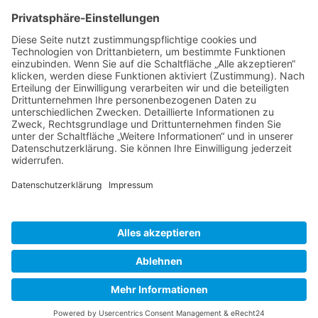
(+49) 08231 / 96 30 0

(+49) 08231 / 96 30 96

office@haugbuersten.de

Weitere Seiten
Hygienesortiment
Haushaltssortiment
Ansprechpartner
Jobs
haug® bürsten KG • 2026 |
Impressum
|
Datenschutz
|
AGB
|
Vertrag widerrufen