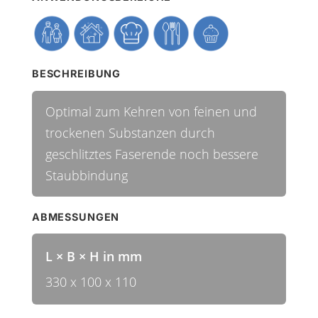
BESCHREIBUNG
Optimal zum Kehren von feinen und
trockenen Substanzen durch
geschlitztes Faserende noch bessere
Staubbindung
ABMESSUNGEN
L × B × H in mm
330 x 100 x 110