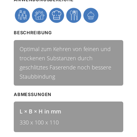
BESCHREIBUNG
Optimal zum Kehren von feinen und
trockenen Substanzen durch
geschlitztes Faserende noch bessere
Staubbindung
ABMESSUNGEN
L × B × H in mm
330 x 100 x 110