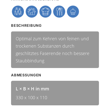
BESCHREIBUNG
Optimal zum Kehren von feinen und
trockenen Substanzen durch
geschlitztes Faserende noch bessere
Staubbindung
ABMESSUNGEN
L × B × H in mm
330 x 100 x 110