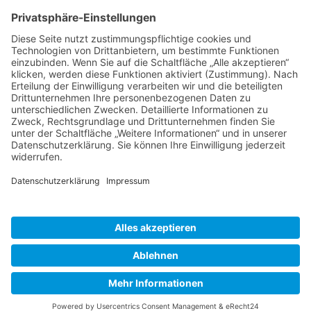
(+49) 08231 / 96 30 0

(+49) 08231 / 96 30 96

office@haugbuersten.de

Weitere Seiten
Hygienesortiment
Haushaltssortiment
Ansprechpartner
Jobs
haug® bürsten KG • 2026 |
Impressum
|
Datenschutz
|
AGB
|
Vertrag widerrufen