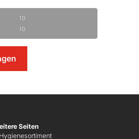
10
10
agen
itere Seiten
Hygienesortiment