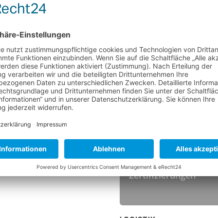
BESATZ
Material
Höhe
Farbe
TEMPERATUR
Hitzebeständigkeit
HYGIENESTANDARDS
Zertifizierungen