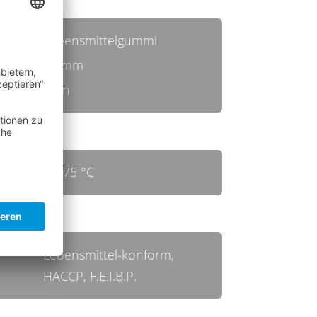
Lebensmittelgummi
30 mm
grün
bis 75 °C
Lebensmittel-konform,
HACCP, F.E.I.B.P.