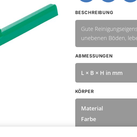
BESCHREIBUNG
Gute Reinigungseigens
unebenen Böden, leb
ABMESSUNGEN
L × B × H in mm
KÖRPER
Material
Farbe