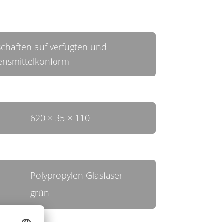
chaften auf verfugten und
ensmittelkonform
620 × 35 × 110
Polypropylen Glasfaser
grün