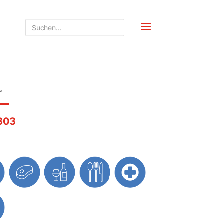
r
803