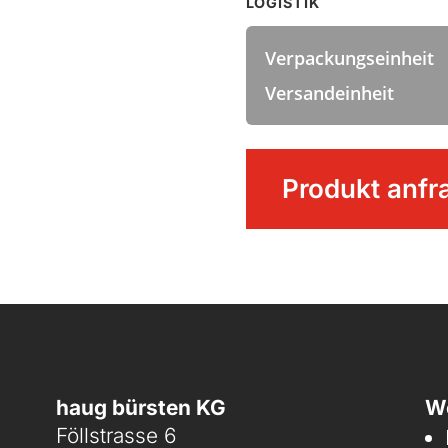
LOGISTIK
Verpackungseinheit
Versandeinheit
Wasserschieber
Produkt anfr
Menge
haug bürsten KG
We
Föllstrasse 6