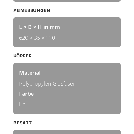
ABMESSUNGEN
L × B × H in mm
620 × 35 × 110
KÖRPER
Material
Polypropylen Glasfaser
Farbe
lila
BESATZ