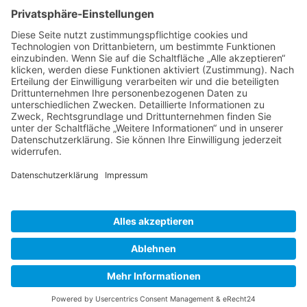
(+49) 08231 / 96 30 96

office@haugbuersten.de

Weitere Seiten
Hygienesortiment
Haushaltssortiment
Ansprechpartner
Jobs
haug® bürsten KG • 2026 |
Impressum
|
Datenschutz
|
AGB
|
Vertrag widerrufen