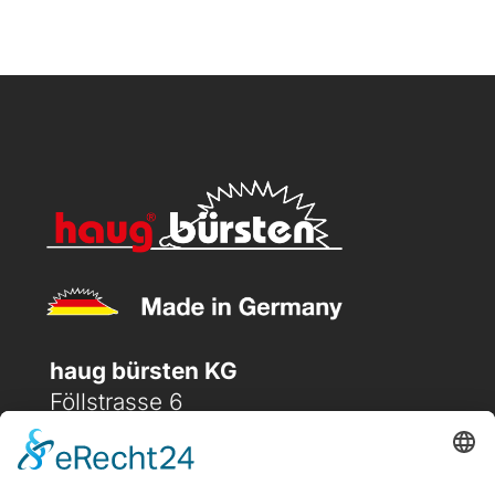
haug bürsten KG
Föllstrasse 6
D-86343 Königsbrunn
(+49) 08231 / 96 30 0
