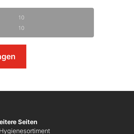
10
10
agen
itere Seiten
Hygienesortiment