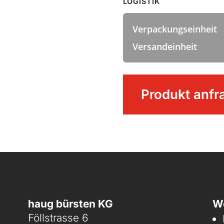
LOGISTIK
Verpackungseinheit
Versandeinheit
Wasserschieber
Produkt anfr
Menge
haug bürsten KG
We
Föllstrasse 6