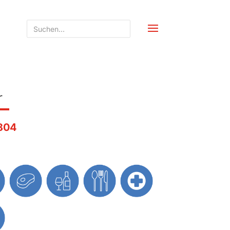
r
804