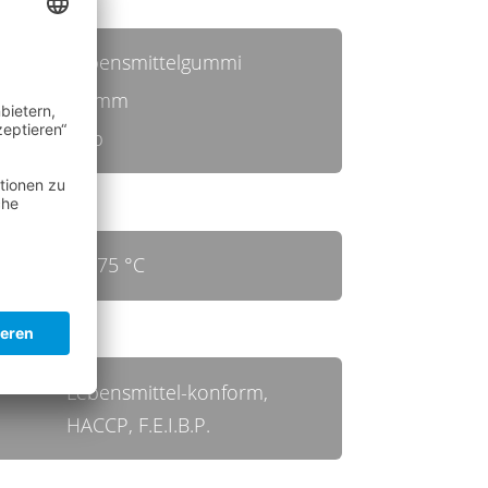
Lebensmittelgummi
30 mm
gelb
bis 75 °C
Lebensmittel-konform,
HACCP, F.E.I.B.P.