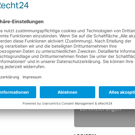
BESATZ
Material
Höhe
Farbe
TEMPERATUR
Hitzebeständigkeit
HYGIENESTANDARDS
Zertifizierungen