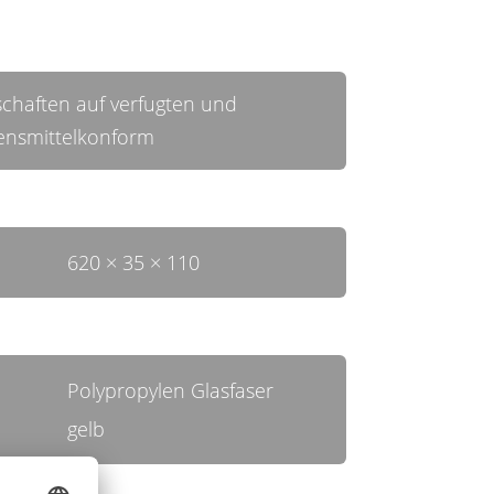
chaften auf verfugten und
ensmittelkonform
620 × 35 × 110
Polypropylen Glasfaser
gelb