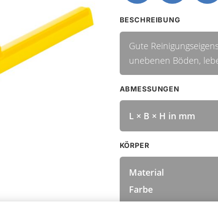
BESCHREIBUNG
Gute Reinigungseigens
unebenen Böden, leb
ABMESSUNGEN
L × B × H in mm
KÖRPER
Material
Farbe