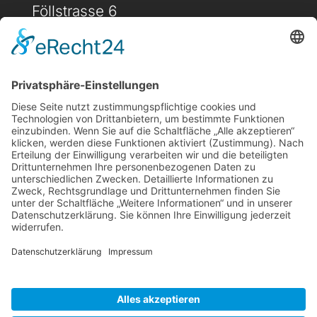
Föllstrasse 6
D-86343 Königsbrunn
(+49) 08231 / 96 30 0

(+49) 08231 / 96 30 96

office@haugbuersten.de

Weitere Seiten
Hygienesortiment
Haushaltssortiment
Ansprechpartner
Jobs