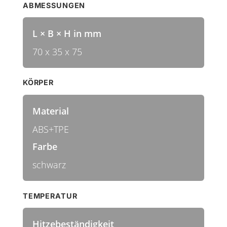
ABMESSUNGEN
L × B × H in mm
70 x 35 x 75
KÖRPER
Material
ABS+TPE
Farbe
schwarz
TEMPERATUR
Hitzebeständigkeit