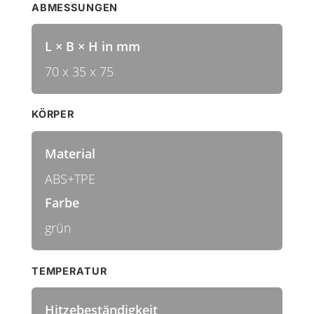
ABMESSUNGEN
L × B × H in mm
70 x 35 x 75
KÖRPER
Material
ABS+TPE
Farbe
grün
TEMPERATUR
Hitzebeständigkeit