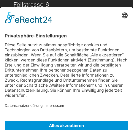
Föllstrasse 6
D-86343 Königsbrunn
(+49) 08231 / 96 30 0

(+49) 08231 / 96 30 96

office@haugbuersten.de

Weitere Seiten
Hygienesortiment
Haushaltssortiment
Ansprechpartner
Jobs