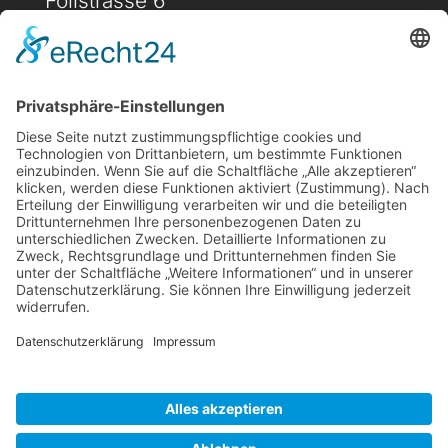
Föllstrasse 6
D-86343 Königsbrunn
(+49) 08231 / 96 30 0

(+49) 08231 / 96 30 96

office@haugbuersten.de

Weitere Seiten
Hygienesortiment
Haushaltssortiment
Ansprechpartner
Jobs