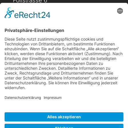
Föllstrasse 6
D-86343 Königsbrunn
(+49) 08231 / 96 30 0

(+49) 08231 / 96 30 96

office@haugbuersten.de

Weitere Seiten
Hygienesortiment
Haushaltssortiment
Ansprechpartner
Jobs