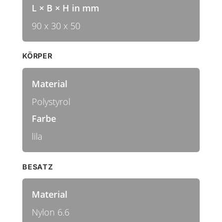
L × B × H in mm
90 x 30 x 50
KÖRPER
Material
Polystyrol
Farbe
lila
BESATZ
Material
Nylon 6.6