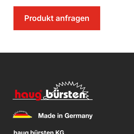
Nagelbürste
Produkt anfragen
mit
Bügel
Menge
haug bürsten KG