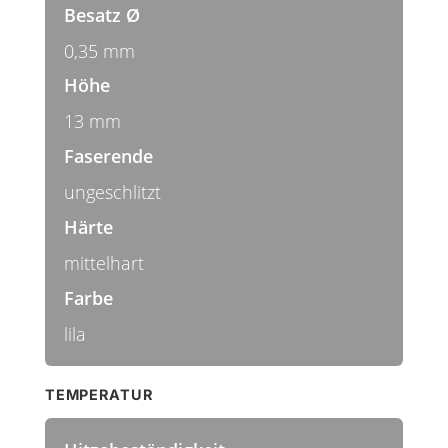
Besatz Ø
0,35 mm
Höhe
13 mm
Faserende
ungeschlitzt
Härte
mittelhart
Farbe
lila
TEMPERATUR