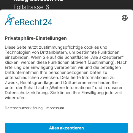
Föllstrasse 6
D-86343 Königsbrunn
(+49) 08231 / 96 30 0

(+49) 08231 / 96 30 96

office@haugbuersten.de

Weitere Seiten
Hygienesortiment
Haushaltssortiment
Ansprechpartner
Jobs