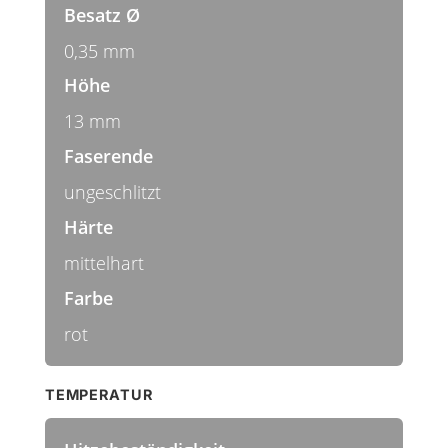
Besatz Ø
0,35 mm
Höhe
13 mm
Faserende
ungeschlitzt
Härte
mittelhart
Farbe
rot
TEMPERATUR