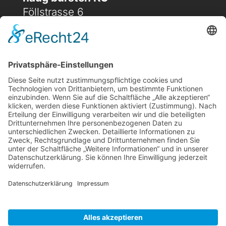
Föllstrasse 6
D-86343 Königsbrunn
(+49) 08231 / 96 30 0

(+49) 08231 / 96 30 96

office@haugbuersten.de

Weitere Seiten
Hygienesortiment
Haushaltssortiment
Ansprechpartner
Jobs