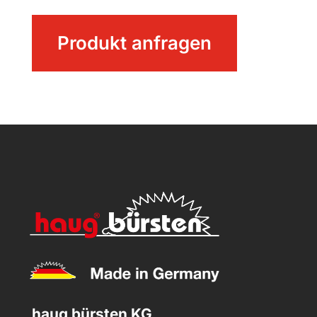
Nagelbürste
Produkt anfragen
mit
Bügel
Menge
haug bürsten KG