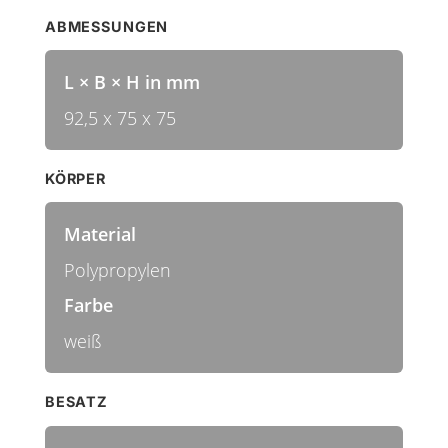
ABMESSUNGEN
L × B × H in mm
92,5 x 75 x 75
KÖRPER
Material
Polypropylen
Farbe
weiß
BESATZ