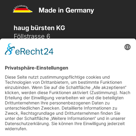
haug bürsten KG
Föllstrasse 6
D-86343 Königsbrunn
(+49) 08231 / 96 30 0

(+49) 08231 / 96 30 96

office@haugbuersten.de

Weitere Seiten
Hygienesortiment
Haushaltssortiment
Ansprechpartner