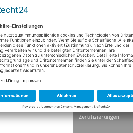
Besatz Ø
Höhe
Faserende
Härte
Farbe
TEMPERATUR
Hitzebeständigkeit
HYGIENESTANDARDS
Zertifizierungen