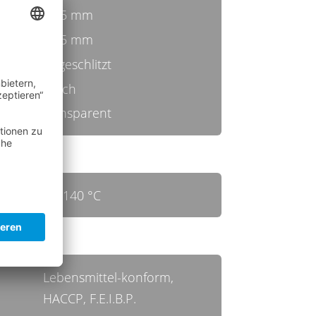
0,25 mm
24,5 mm
ungeschlitzt
weich
transparent
bis 140 °C
Lebensmittel-konform,
HACCP, F.E.I.B.P.