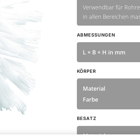
Verwendbar für Rohre,
in allen Bereichen mas
ABMESSUNGEN
L × B × H in mm
KÖRPER
Material
Farbe
BESATZ
Material