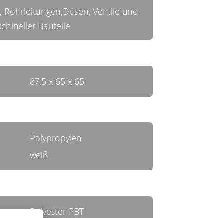
 Rohrleitungen,Düsen, Ventile und
chineller Bauteile
87,5 x 65 x 65
Polypropylen
weiß
Polyester PBT