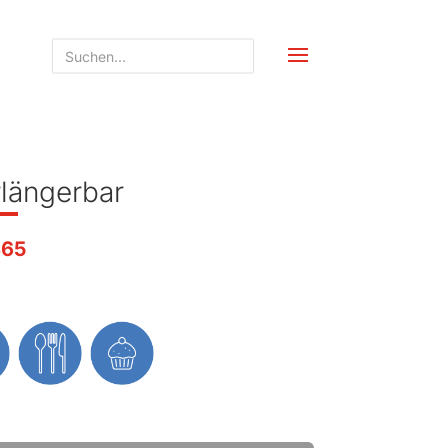
rlängerbar
S65