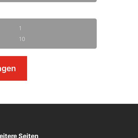
1
10
agen
itere Seiten