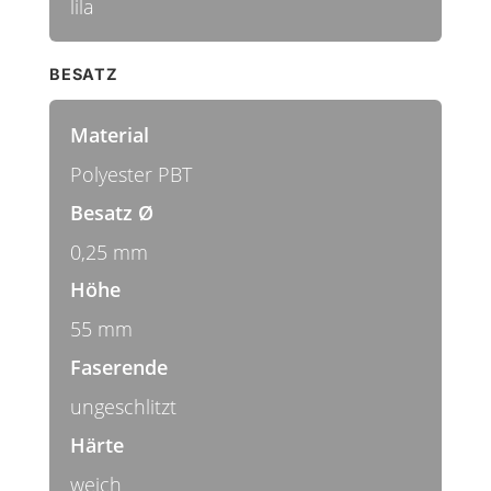
lila
BESATZ
Material
Polyester PBT
Besatz Ø
0,25 mm
Höhe
55 mm
Faserende
ungeschlitzt
Härte
weich