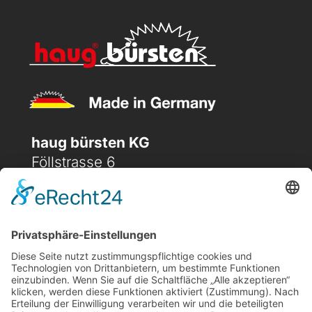
haug bürsten KG
Föllstrasse 6
D-86343 Königsbrunn
(+49) 08231 / 96 30 0

(+49) 08231 / 96 30 96

office@haugbuersten.de

Weitere Seiten