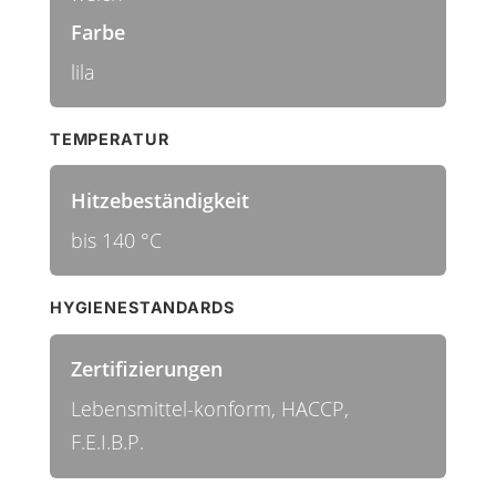
Farbe
lila
TEMPERATUR
Hitzebeständigkeit
bis 140 °C
HYGIENESTANDARDS
Zertifizierungen
Lebensmittel-konform, HACCP,
F.E.I.B.P.