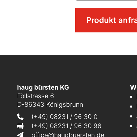
Besen
Produkt anfr
Menge
haug bürsten KG
We
Föllstrasse 6
D-86343 Königsbrunn
(+49) 08231 / 96 30 0

(+49) 08231 / 96 30 96

office@haugbuersten.de
