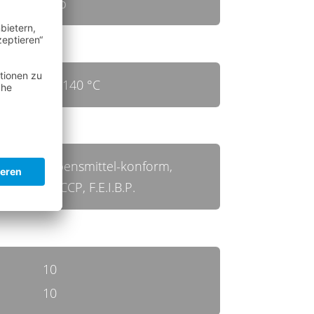
gelb
bis 140 °C
Lebensmittel-konform,
HACCP, F.E.I.B.P.
10
10