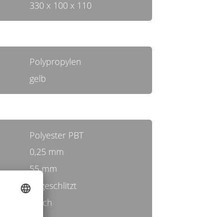
330 x 100 x 110
Polypropylen
gelb
Polyester PBT
0,25 mm
55 mm
ungeschlitzt
weich