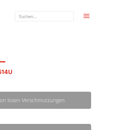
514U
von losen Verschmutzungen