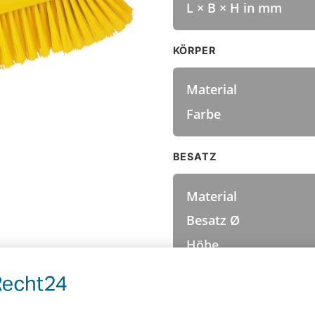
L × B × H in mm
KÖRPER
Material
Farbe
BESATZ
Material
Besatz Ø
Höhe
Faserende
Härte