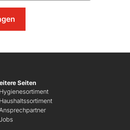
agen
itere Seiten
Hygienesortiment
Haushaltssortiment
Ansprechpartner
Jobs