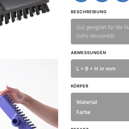
BESCHREIBUNG
Gut geeignet für die 
hohe Abrasivität
ABMESSUNGEN
L × B × H in mm
KÖRPER
Material
Farbe