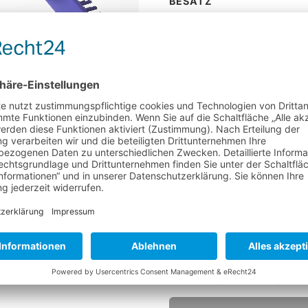
BESATZ
Material
Besatz Ø
Höhe
Faserende
Härte
Farbe
360° ANSICHT
TEMPERATUR
Hitzebeständigkeit
HYGIENESTANDARDS