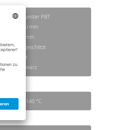
Polyester PBT
0,50 mm
28 mm
ungeschlitzt
hart
schwarz
bis 140 °C