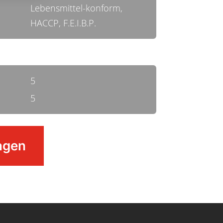
Lebensmittel-konform,
HACCP, F.E.I.B.P.
5
5
agen