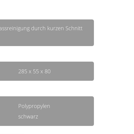
Nassreinigung durch kurzen Schnitt
285 x 55 x 80
Polypropylen
schwarz