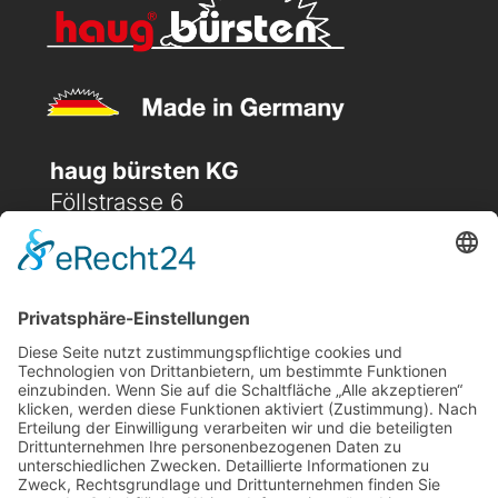
haug bürsten KG
Föllstrasse 6
D-86343 Königsbrunn
(+49) 08231 / 96 30 0

(+49) 08231 / 96 30 96

office@haugbuersten.de

Weitere Seiten
Hygienesortiment