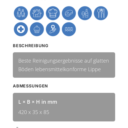
BESCHREIBUNG
Beste Reinigungsergebnisse auf glatten
Böden lebensmittelkonforme Lippe
ABMESSUNGEN
L × B × H in mm
420 x 35 x 85