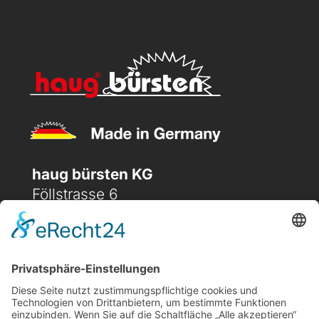
haug bürsten KG
Föllstrasse 6
D-86343 Königsbrunn
(+49) 08231 / 96 30 0

(+49) 08231 / 96 30 96

office@haugbuersten.de
