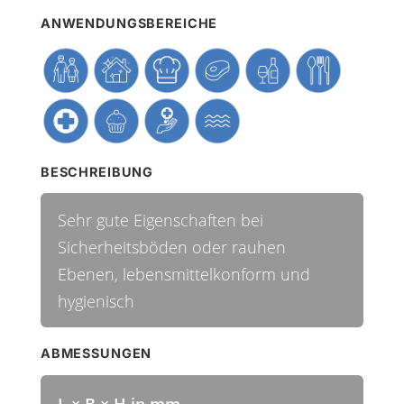
ANWENDUNGSBEREICHE
BESCHREIBUNG
Sehr gute Eigenschaften bei
Sicherheitsböden oder rauhen
Ebenen, lebensmittelkonform und
hygienisch
ABMESSUNGEN
L × B × H in mm