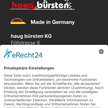
haug bürsten KG
Föllstrasse 6
D-86343 Königsbrunn
(+49) 08231 / 96 30 0

(+49) 08231 / 96 30 96

office@haugbuersten.de

Weitere Seiten
Hygienesortiment
Haushaltssortiment