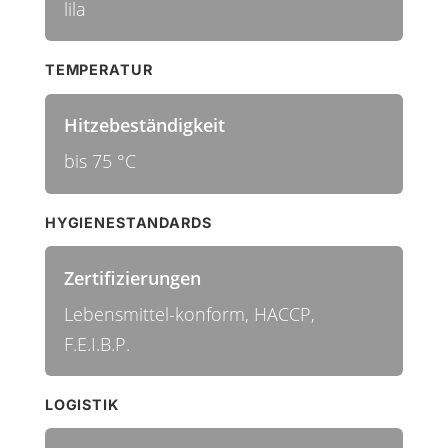
lila
TEMPERATUR
Hitzebeständigkeit
bis 75 °C
HYGIENESTANDARDS
Zertifizierungen
Lebensmittel-konform, HACCP,
F.E.I.B.P.
LOGISTIK