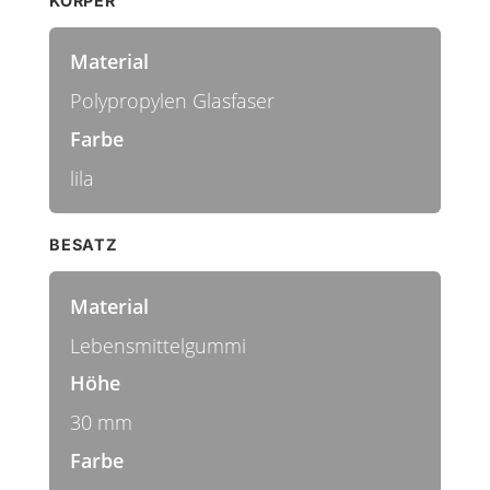
KÖRPER
Material
Polypropylen Glasfaser
Farbe
lila
BESATZ
Material
Lebensmittelgummi
Höhe
30 mm
Farbe