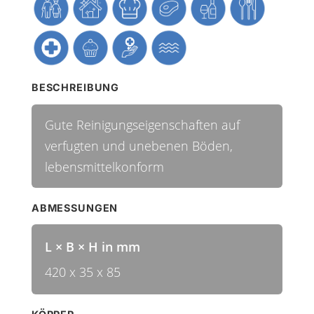
BESCHREIBUNG
Gute Reinigungseigenschaften auf
verfugten und unebenen Böden,
lebensmittelkonform
ABMESSUNGEN
L × B × H in mm
420 x 35 x 85