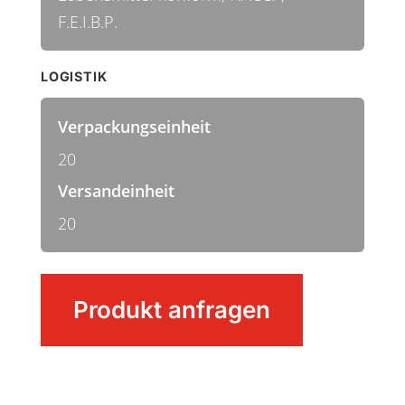
F.E.I.B.P.
LOGISTIK
Verpackungseinheit
20
Versandeinheit
20
Überwurfmutter
Produkt anfragen
Menge