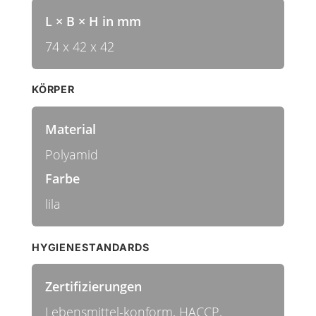
L × B × H in mm
74 x 42 x 42
KÖRPER
Material
Polyamid
Farbe
lila
HYGIENESTANDARDS
Zertifizierungen
Lebensmittel-konform, HACCP,