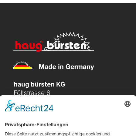
haug bürsten KG
Föllstrasse 6
D-86343 Königsbrunn
(+49) 08231 / 96 30 0

(+49) 08231 / 96 30 96

office@haugbuersten.de
