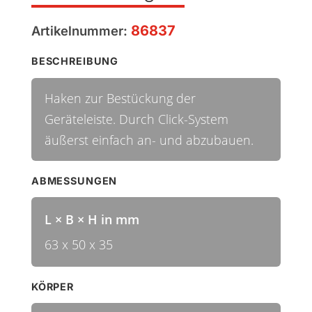
86837
Artikelnummer:
BESCHREIBUNG
Haken zur Bestückung der
Geräteleiste. Durch Click-System
äußerst einfach an- und abzubauen.
ABMESSUNGEN
L × B × H in mm
63 x 50 x 35
KÖRPER