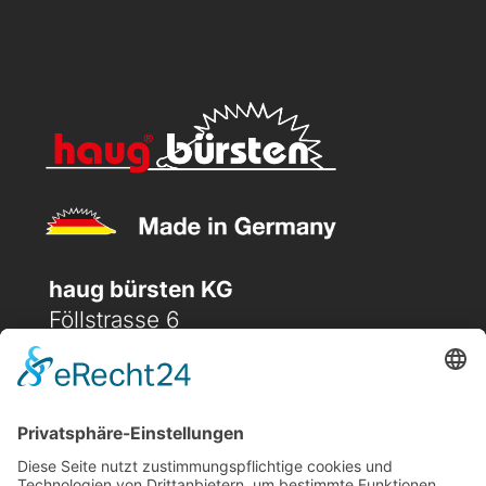
haug bürsten KG
Föllstrasse 6
D-86343 Königsbrunn
(+49) 08231 / 96 30 0

(+49) 08231 / 96 30 96

office@haugbuersten.de
