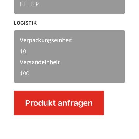
F.E.I.B.P.
LOGISTIK
Verpackungseinheit
10
Versandeinheit
100
Stielhalterung
Produkt anfragen
Haken
PRO
Menge