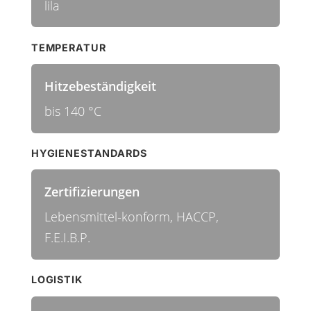
lila
TEMPERATUR
Hitzebeständigkeit
bis 140 °C
HYGIENESTANDARDS
Zertifizierungen
Lebensmittel-konform, HACCP,
F.E.I.B.P.
LOGISTIK