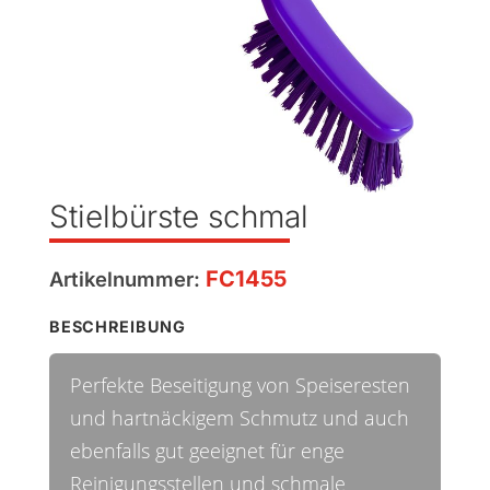
Stielbürste schmal
FC1455
Artikelnummer:
BESCHREIBUNG
Perfekte Beseitigung von Speiseresten
und hartnäckigem Schmutz und auch
ebenfalls gut geeignet für enge
Reinigungsstellen und schmale