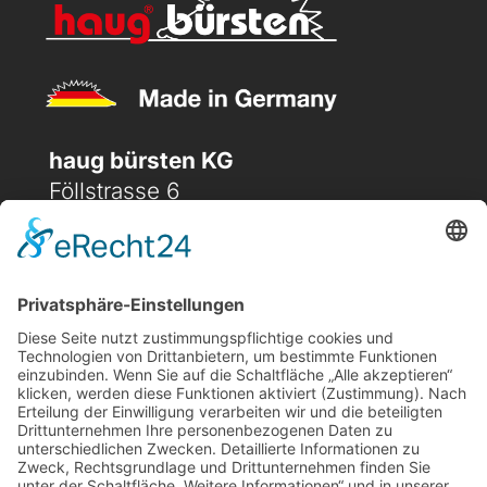
haug bürsten KG
Föllstrasse 6
D-86343 Königsbrunn
(+49) 08231 / 96 30 0

(+49) 08231 / 96 30 96

office@haugbuersten.de

Weitere Seiten
Hygienesortiment
Haushaltssortiment