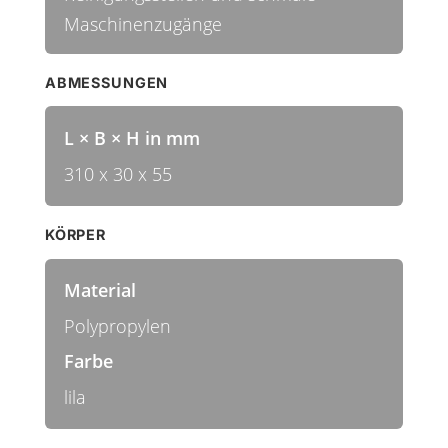
Maschinenzugänge
ABMESSUNGEN
L × B × H in mm
310 x 30 x 55
KÖRPER
Material
Polypropylen
Farbe
lila