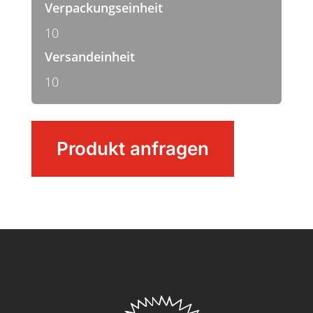
Verpackungseinheit
10
Versandeinheit
10
Stielbürste
Produkt anfragen
schmal
Menge