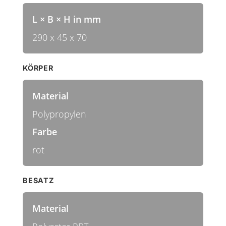
L × B × H in mm
290 x 45 x 70
KÖRPER
Material
Polypropylen
Farbe
rot
BESATZ
Material