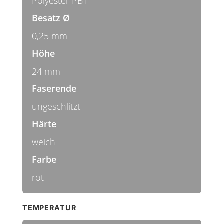
Polyester PBT
Besatz Ø
0,25 mm
Höhe
24 mm
Faserende
ungeschlitzt
Härte
weich
Farbe
rot
TEMPERATUR