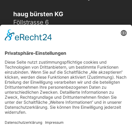
haug bürsten KG
Föllstrasse 6
D-86343 Königsbrunn
(+49) 08231 / 96 30 0

(+49) 08231 / 96 30 96

office@haugbuersten.de

Weitere Seiten
Hygienesortiment
Haushaltssortiment
Ansprechpartner
Jobs