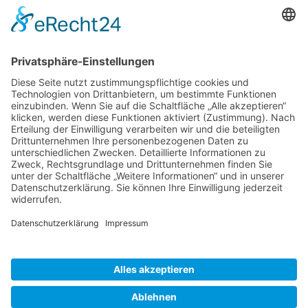
D-86343 Königsbrunn
(+49) 08231 / 96 30 0

(+49) 08231 / 96 30 96

office@haugbuersten.de

Weitere Seiten
Hygienesortiment
Haushaltssortiment
Ansprechpartner
Jobs