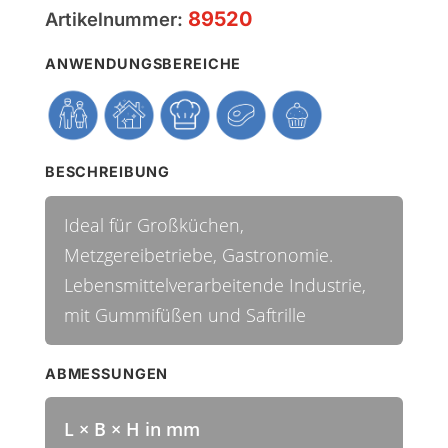
89520
Artikelnummer:
ANWENDUNGSBEREICHE
BESCHREIBUNG
Ideal für Großküchen,
Metzgereibetriebe, Gastronomie.
Lebensmittelverarbeitende Industrie,
mit Gummifüßen und Saftrille
ABMESSUNGEN
L × B × H in mm