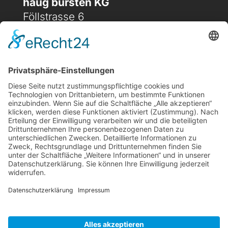
haug bürsten KG
Föllstrasse 6
D-86343 Königsbrunn
(+49) 08231 / 96 30 0

(+49) 08231 / 96 30 96

office@haugbuersten.de

Weitere Seiten
Hygienesortiment
Haushaltssortiment
Ansprechpartner
Jobs