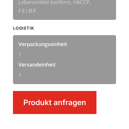
Lebensmittel-konform, HACCP,
F.E.I.B.P.
LOGISTIK
Verpackungseinheit
1
Versandeinheit
1
Schaufel
Produkt anfragen
klein
Menge