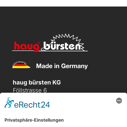
haug bürsten KG
Föllstrasse 6
D-86343 Königsbrunn
(+49) 08231 / 96 30 0

(+49) 08231 / 96 30 96
