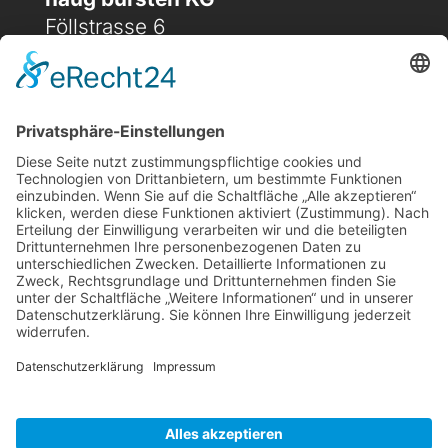
Föllstrasse 6
D-86343 Königsbrunn
(+49) 08231 / 96 30 0

(+49) 08231 / 96 30 96

office@haugbuersten.de

Weitere Seiten
Hygienesortiment
Haushaltssortiment
Ansprechpartner
Jobs