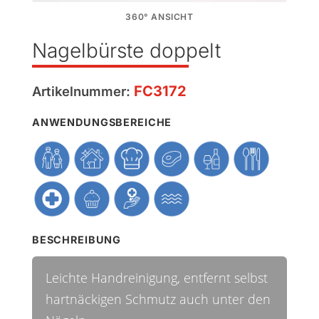
360° ANSICHT
Nagelbürste doppelt
FC3172
Artikelnummer:
ANWENDUNGSBEREICHE
BESCHREIBUNG
Leichte Handreinigung, entfernt selbst
hartnäckigen Schmutz auch unter den