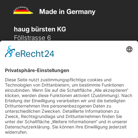
haug bürsten KG
Föllstrasse 6
D-86343 Königsbrunn
(+49) 08231 / 96 30 0

(+49) 08231 / 96 30 96

office@haugbuersten.de

Weitere Seiten
Hygienesortiment
Haushaltssortiment
Ansprechpartner