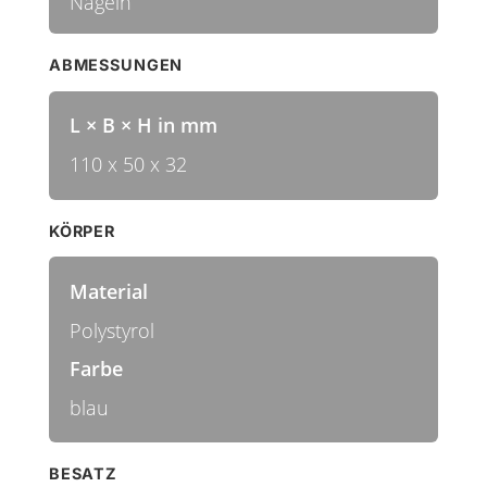
Nägeln
ABMESSUNGEN
L × B × H in mm
110 x 50 x 32
KÖRPER
Material
Polystyrol
Farbe
blau
BESATZ