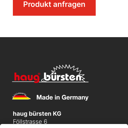
Produkt anfragen
Geräteleiste
Menge
haug bürsten KG
Föllstrasse 6