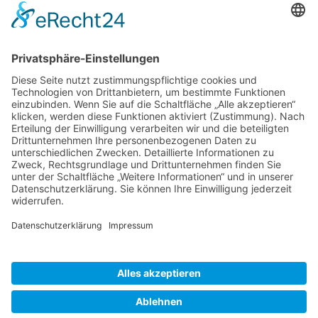
D-86343 Königsbrunn
(+49) 08231 / 96 30 0

(+49) 08231 / 96 30 96

office@haugbuersten.de

Weitere Seiten
Hygienesortiment
Haushaltssortiment
Ansprechpartner
Jobs