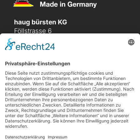
haug bürsten KG
Föllstrasse 6
D-86343 Königsbrunn
(+49) 08231 / 96 30 0

(+49) 08231 / 96 30 96

office@haugbuersten.de

Weitere Seiten
Hygienesortiment
Haushaltssortiment
Ansprechpartner
Jobs