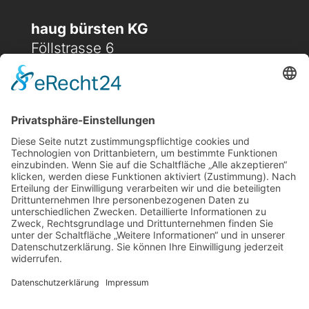
haug bürsten KG
Föllstrasse 6
D-86343 Königsbrunn
(+49) 08231 / 96 30 0

(+49) 08231 / 96 30 96

office@haugbuersten.de

Weitere Seiten
Hygienesortiment
Haushaltssortiment
Ansprechpartner
Jobs