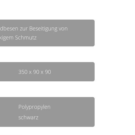
ndbesen zur Beseitigung von
ckigem Schmutz
350 x 90 x 90
Polypropylen
schwarz