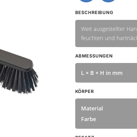
BESCHREIBUNG
Weit ausgestellter Ha
feuchten und hartnä
ABMESSUNGEN
L × B × H in mm
KÖRPER
Material
Farbe