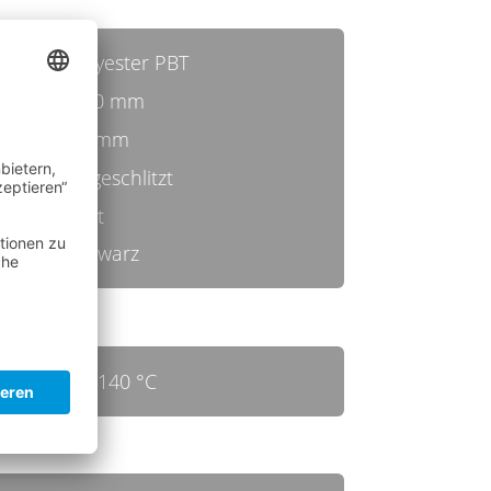
Polyester PBT
0,50 mm
45 mm
ungeschlitzt
hart
schwarz
bis 140 °C