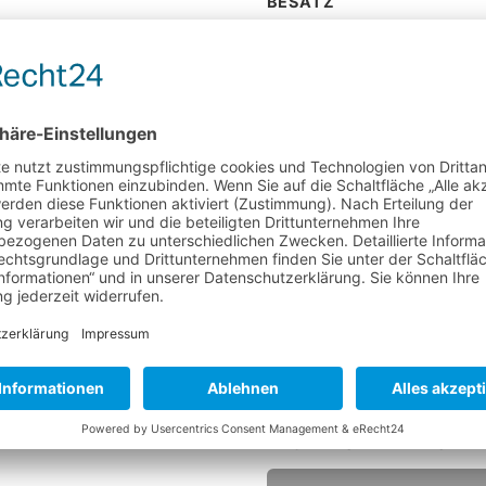
BESATZ
Material
Besatz Ø
Höhe
Faserende
Härte
Farbe
TEMPERATUR
Hitzebeständigkeit
HYGIENESTANDARDS