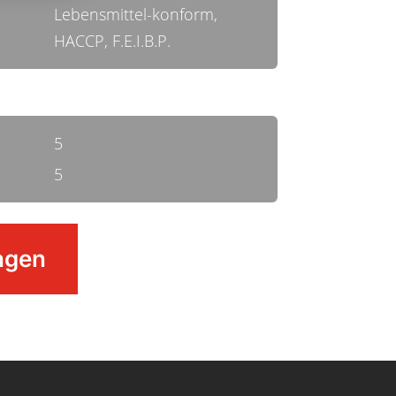
Lebensmittel-konform,
HACCP, F.E.I.B.P.
5
5
agen