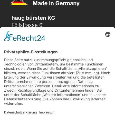
haug bürsten KG
Föllstrasse 6
D-86343 Königsbrunn
(+49) 08231 / 96 30 0

(+49) 08231 / 96 30 96

office@haugbuersten.de

Weitere Seiten
Hygienesortiment
Haushaltssortiment
Ansprechpartner
Jobs