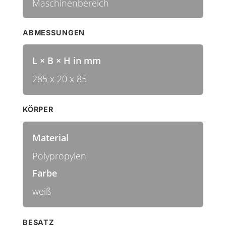
Maschinenbereich
ABMESSUNGEN
L × B × H in mm
285 x 20 x 85
KÖRPER
Material
Polypropylen
Farbe
weiß
BESATZ