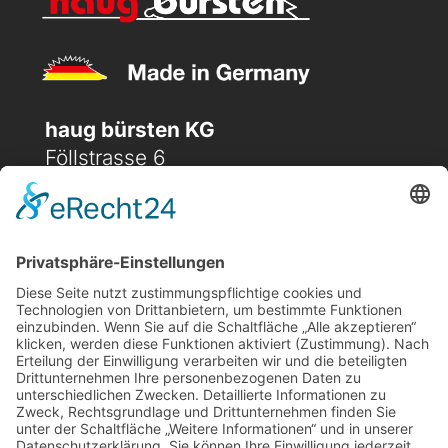
haug bürsten KG
Föllstrasse 6
D-86343 Königsbrunn
(+49) 08231 / 96 30 0

(+49) 08231 / 96 30 96

office@haugbuersten.de

Weitere Seiten
Hygienesortiment
Haushaltssortiment