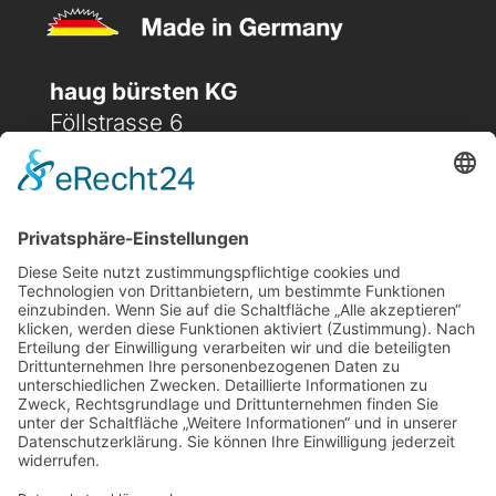
haug bürsten KG
Föllstrasse 6
D-86343 Königsbrunn
(+49) 08231 / 96 30 0

(+49) 08231 / 96 30 96

office@haugbuersten.de

Weitere Seiten
Hygienesortiment
Haushaltssortiment
Ansprechpartner
Jobs