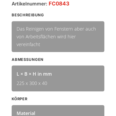
FC0843
Artikelnummer:
BESCHREIBUNG
Das Reinigen von Fenstern aber auch
von Arbeitsflächen wird hier
vereinfacht
ABMESSUNGEN
L × B × H in mm
225 x 300 x 40
KÖRPER
Material