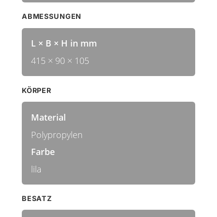
ABMESSUNGEN
L × B × H in mm
415 × 90 × 105
KÖRPER
Material
Polypropylen
Farbe
lila
BESATZ