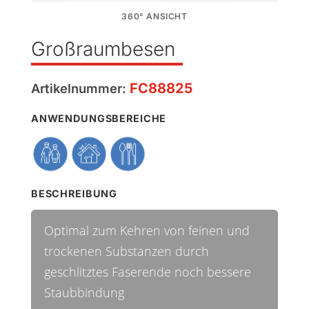
360° ANSICHT
Großraumbesen
FC88825
Artikelnummer:
ANWENDUNGSBEREICHE
BESCHREIBUNG
Optimal zum Kehren von feinen und
trockenen Substanzen durch
geschlitztes Faserende noch bessere
Staubbindung