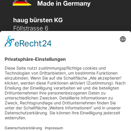
haug bürsten KG
Föllstrasse 6
D-86343 Königsbrunn
(+49) 08231 / 96 30 0

(+49) 08231 / 96 30 96

office@haugbuersten.de

Weitere Seiten
Hygienesortiment
Haushaltssortiment
Ansprechpartner
Jobs