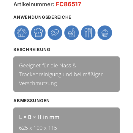
FC86517
Artikelnummer:
ANWENDUNGSBEREICHE
BESCHREIBUNG
Geeignet für die Nass &
Trockenreinigung und bei mäßiger
Verschmutzung
ABMESSUNGEN
L × B × H in mm
625 x 100 x 115