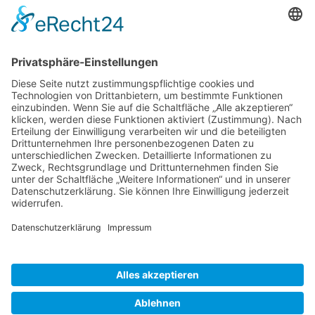
D-86343 Königsbrunn
(+49) 08231 / 96 30 0

(+49) 08231 / 96 30 96

office@haugbuersten.de

Weitere Seiten
Hygienesortiment
Haushaltssortiment
Ansprechpartner
Jobs