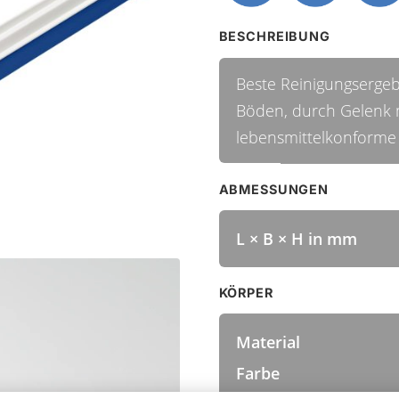
BESCHREIBUNG
Beste Reinigungserge
Böden, durch Gelenk 
lebensmittelkonforme
ABMESSUNGEN
L × B × H in mm
KÖRPER
Material
Farbe