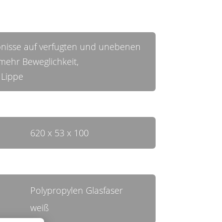
bnisse auf verfugten und unebenen
mehr Beweglichkeit,
 Lippe
620 x 53 x 100
Polypropylen Glasfaser
weiß