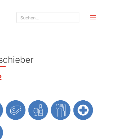
schieber
2