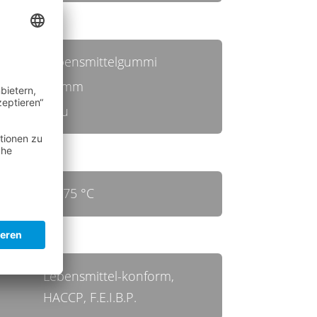
Lebensmittelgummi
30 mm
blau
bis 75 °C
Lebensmittel-konform,
HACCP, F.E.I.B.P.