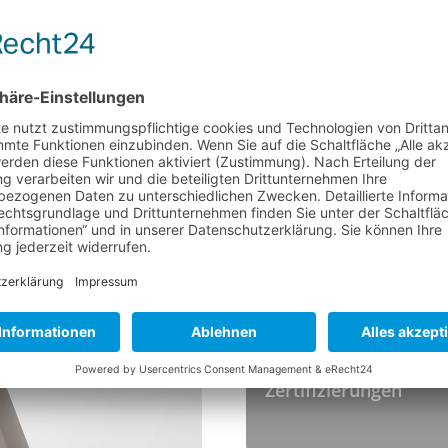
BESATZ
Material
Höhe
Farbe
TEMPERATUR
Hitzebeständigkeit
HYGIENESTANDARDS
Zertifizierungen