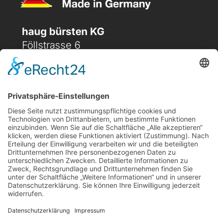
haug bürsten KG
Föllstrasse 6
D-86343 Königsbrunn
(+49) 08231 / 96 30 0

(+49) 08231 / 96 30 96

office@haugbuersten.de

Weitere Seiten
Hygienesortiment
Haushaltssortiment
Ansprechpartner
Jobs