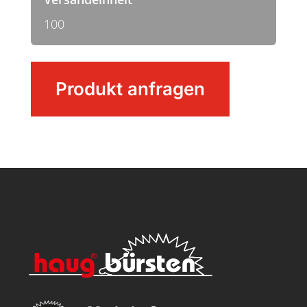
100
Flexo-
Produkt anfragen
Bürste,
die
"flexible"
Scheuerbürste
Menge