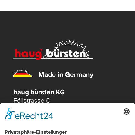
haug bürsten KG
Föllstrasse 6
D-86343 Königsbrunn
(+49) 08231 / 96 30 0

(+49) 08231 / 96 30 96
