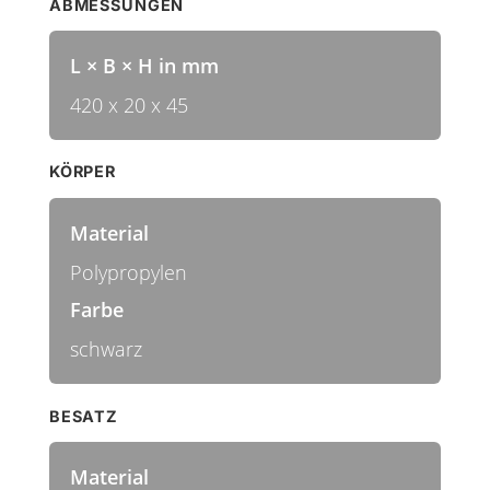
ABMESSUNGEN
L × B × H in mm
420 x 20 x 45
KÖRPER
Material
Polypropylen
Farbe
schwarz
BESATZ
Material