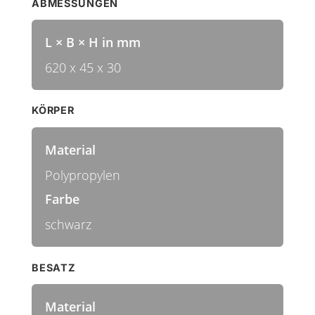
ABMESSUNGEN
L × B × H in mm
620 x 45 x 30
KÖRPER
Material
Polypropylen
Farbe
schwarz
BESATZ
Material