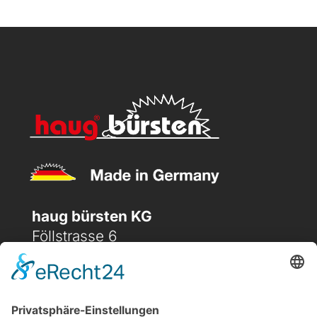
haug bürsten KG
Föllstrasse 6
D-86343 Königsbrunn
(+49) 08231 / 96 30 0

(+49) 08231 / 96 30 96
