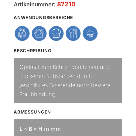
87210
Artikelnummer:
ANWENDUNGSBEREICHE
BESCHREIBUNG
Optimal zum Kehren von feinen und
trockenen Substanzen durch
geschlitztes Faserende noch bessere
Staubbindung
ABMESSUNGEN
L × B × H in mm