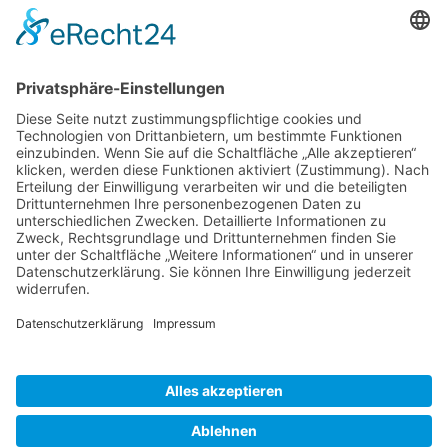
D-86343 Königsbrunn
(+49) 08231 / 96 30 0

(+49) 08231 / 96 30 96

office@haugbuersten.de

Weitere Seiten
Hygienesortiment
Haushaltssortiment
Ansprechpartner
Jobs