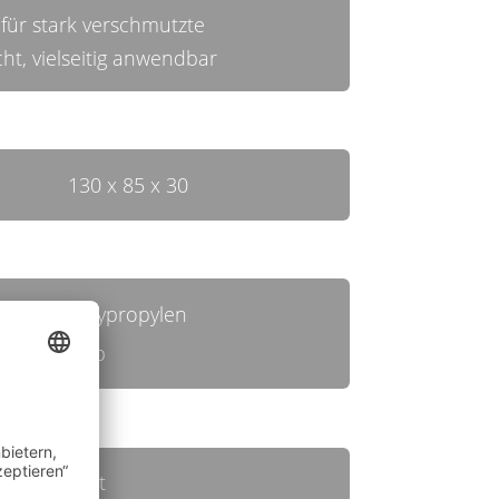
für stark verschmutzte
cht, vielseitig anwendbar
130 x 85 x 30
Polypropylen
gelb
hart