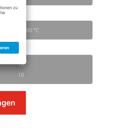
bis 80 °C
10
10
agen