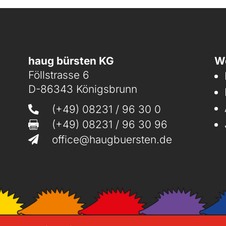
haug bürsten KG
We
Föllstrasse 6
D-86343 Königsbrunn
(+49) 08231 / 96 30 0

(+49) 08231 / 96 30 96

office@haugbuersten.de
