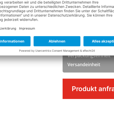
TEMPERATUR
Hitzebeständigkeit
LOGISTIK
Verpackungseinheit
Versandeinheit
Abrasivschwamm
Produkt anfr
Menge