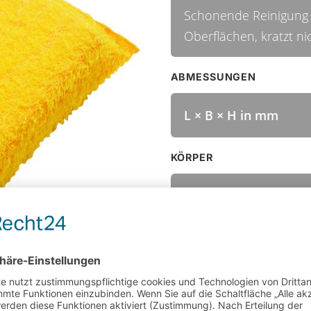
Schonende Reinigung 
Oberflächen, kratzt ni
ABMESSUNGEN
L × B × H in mm
KÖRPER
Material
Farbe
BESATZ
Härte