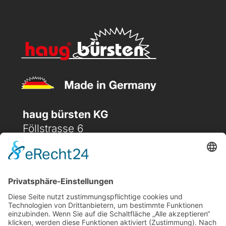
haug bürsten KG
Föllstrasse 6
D-86343 Königsbrunn
(+49) 08231 / 96 30 0

(+49) 08231 / 96 30 96

office@haugbuersten.de
