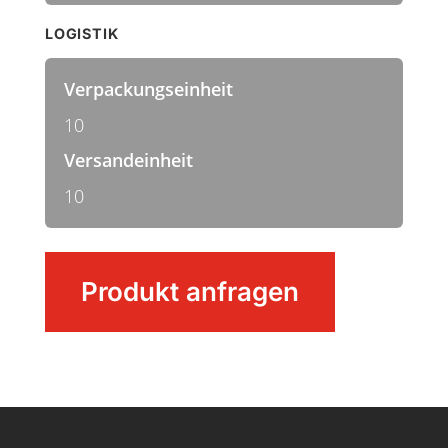
LOGISTIK
Verpackungseinheit
10
Versandeinheit
10
WC-
Produkt anfragen
Randreinigerbürste
Menge