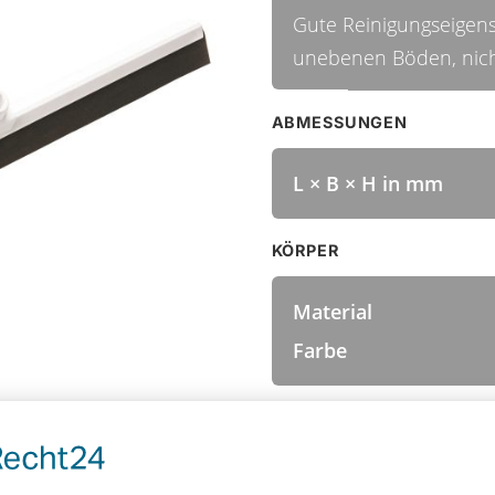
Gute Reinigungseigens
unebenen Böden, nich
ABMESSUNGEN
L × B × H in mm
KÖRPER
Material
Farbe
BESATZ
Material