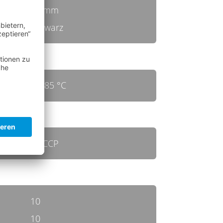
30 mm
schwarz
bis 85 °C
HACCP
10
10