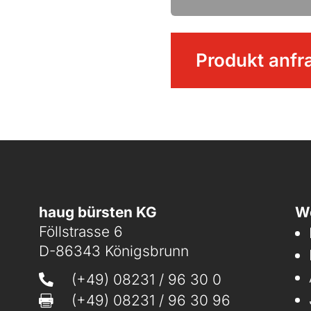
Wasserschieber
Produkt anfr
Menge
haug bürsten KG
We
Föllstrasse 6
D-86343 Königsbrunn
(+49) 08231 / 96 30 0

(+49) 08231 / 96 30 96
