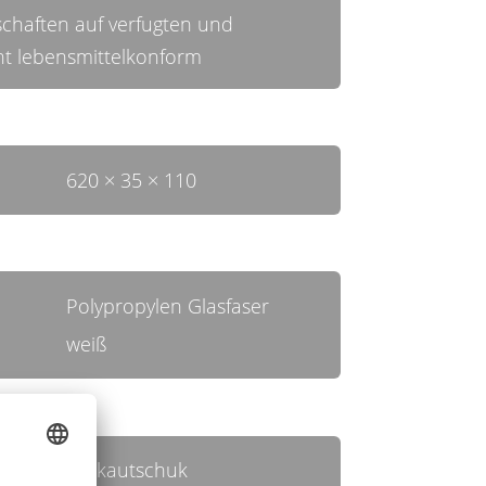
chaften auf verfugten und
t lebensmittelkonform
620 × 35 × 110
Polypropylen Glasfaser
weiß
Zellkautschuk