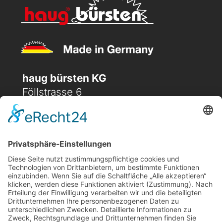
haug bürsten KG
Föllstrasse 6
D-86343 Königsbrunn
(+49) 08231 / 96 30 0

(+49) 08231 / 96 30 96

office@haugbuersten.de

Weitere Seiten
Hygienesortiment