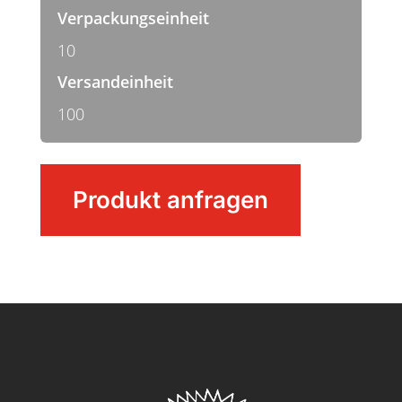
Verpackungseinheit
10
Versandeinheit
100
Thermoskannenbürste
Produkt anfragen
Menge