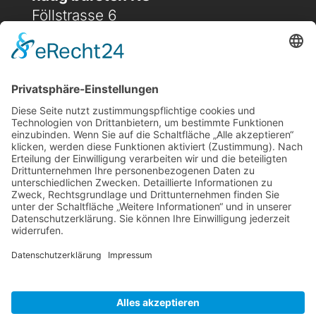
Föllstrasse 6
D-86343 Königsbrunn
(+49) 08231 / 96 30 0

(+49) 08231 / 96 30 96

office@haugbuersten.de

Weitere Seiten
Hygienesortiment
Haushaltssortiment
Ansprechpartner
Jobs