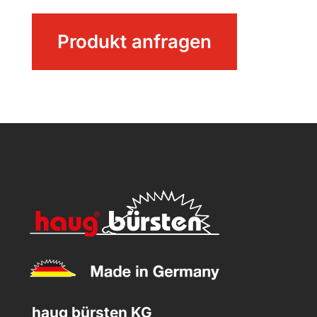
RECYCLED
Produkt anfragen
WC-
Garnitur
rund
Menge
haug bürsten KG