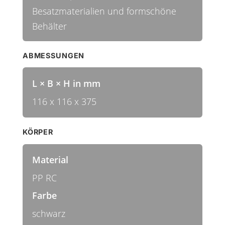
Besatzmaterialien und formschöne
Behälter
ABMESSUNGEN
L × B × H in mm
116 x 116 x 375
KÖRPER
Material
PP RC
Farbe
schwarz